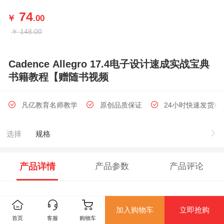
74
￥
.00
￥
148.00
Cadence Allegro 17.4电子设计速成实战宝典
书籍教程【赠随书视频
凡亿教育名师教学
原创品质保证
24小时快速发货
选择
规格
产品详情
产品参数
产品评论
发货时间：
加入购物车
立即抢购
首页
客服
购物车